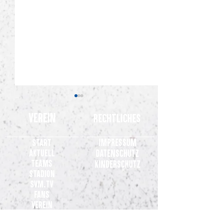
Verein
Rechtliches
Impressum
Start
Aktuell
Datenschutz
Teams
Kinderschutz
Stadion
2.000 Meppener im Rücken: SVM
Gelungene General
SVM.TV
heiß auf den Drittliga-Start in
Meppen gewinnt 3:0 
Fans
Duisburg
Osnabrück
Verein
Partner