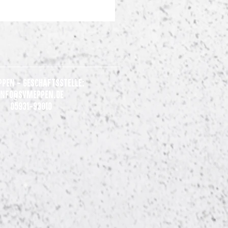
ppen - Geschäftsstelle:
Info@svmeppen.de
05931-93010
nsames Statement der Clubs
 Liga