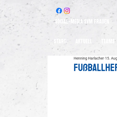
Social-Media SVM Frauen
Start
Aktuell
Teams
Henning Harlacher
15. Au
Fußballher