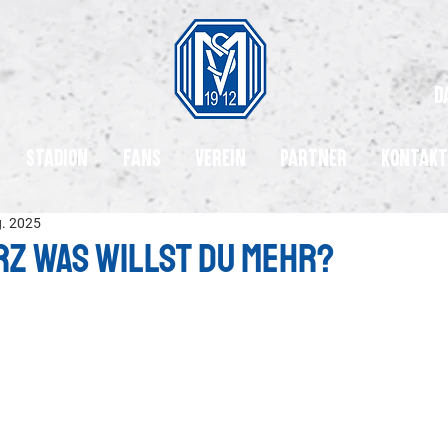
d
Stadion
Fans
Verein
Partner
Kontakt
g. 2025
z was willst du mehr?