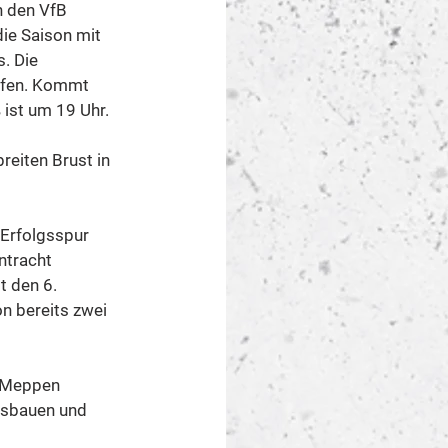
n den VfB 
ie Saison mit 
. Die 
ffen. Kommt 
 ist um 19 Uhr.
reiten Brust in 
Erfolgsspur 
ntracht 
 den 6. 
n bereits zwei 
n Meppen 
usbauen und 