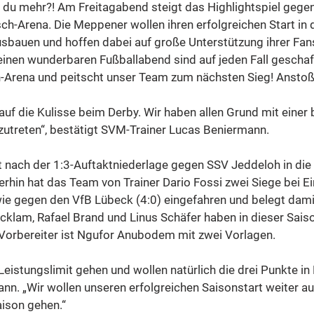
t du mehr?! Am Freitagabend steigt das Highlightspiel gege
ch-Arena. Die Meppener wollen ihren erfolgreichen Start in d
usbauen und hoffen dabei auf große Unterstützung ihrer Fans
einen wunderbaren Fußballabend sind auf jeden Fall gescha
ch-Arena und peitscht unser Team zum nächsten Sieg! Anstoß
 auf die Kulisse beim Derby. Wir haben allen Grund mit einer b
utreten“, bestätigt SVM-Trainer Lucas Beniermann.
 nach der 1:3-Auftaktniederlage gegen SSV Jeddeloh in die 
hin hat das Team von Trainer Dario Fossi zwei Siege bei Ei
ie gegen den VfB Lübeck (4:0) eingefahren und belegt damit
cklam, Rafael Brand und Linus Schäfer haben in dieser Saiso
er Vorbereiter ist Ngufor Anubodem mit zwei Vorlagen.
Leistungslimit gehen und wollen natürlich die drei Punkte i
ann. „Wir wollen unseren erfolgreichen Saisonstart weiter a
aison gehen.“ 