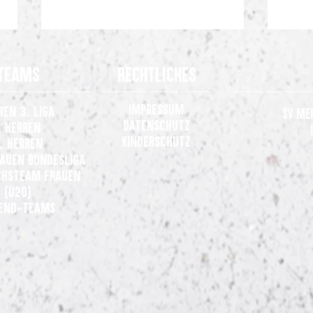
Teams
Rechtliches
Impressum
ren 3. Liga
SV Me
Datenschutz
. Herren
Kinderschutz
. Herren
rauen
Bundesliga
Gelungene Generalprobe: SV
Gemei
hsteam Frauen
Meppen gewinnt 3:0 beim VfL
der 3.
(U20)
Osnabrück
end-Teams