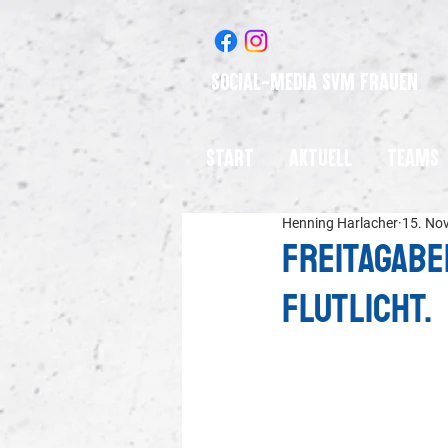
Social-Media SVM Frauen
Start
Aktuell
Teams
Henning Harlacher
15. No
Freitagabe
Flutlicht.