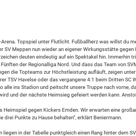
Arena. Topspiel unter Flutlicht. Fußballherz was willst du m
der SV Meppen nun wieder an eigener Wirkungsstätte gegen
zeichen deuten eindeutig auf ein Spektakel hin. Immerhin trif
n Fünften der Regionalliga Nord. Und dass das Team von SV
gen die Topteams zur Höchstleistung aufläuft, zeigen unte
rer TSV Havelse oder das vergangene 4:1 beim Dritten SC 
 alle ins Stadion und peitscht unsere Truppe nach vorne, da
t wird und der nächste Heimsieg gefeiert werden kann. Ansto
as Heimspiel gegen Kickers Emden. Wir erwarten eine großar
ie drei Punkte zu Hause behalten“, erklärt Beniermann.
 liegen in der Tabelle punktgleich einen Rang hinter dem S