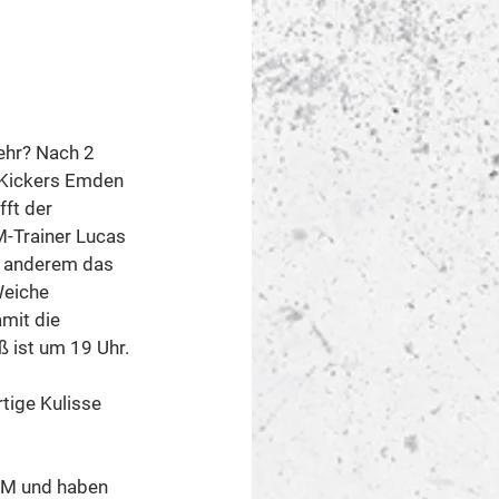
ehr? Nach 2 
 Kickers Emden 
ft der 
M-Trainer Lucas 
r anderem das 
Weiche 
mit die 
ß ist um 19 Uhr.
tige Kulisse 
VM und haben 