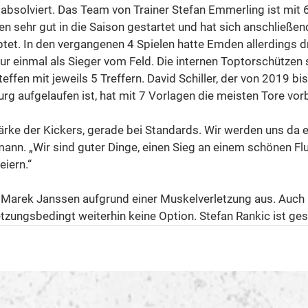
 absolviert. Das Team von Trainer Stefan Emmerling ist mit 6
n sehr gut in die Saison gestartet und hat sich anschließend
tet. In den vergangenen 4 Spielen hatte Emden allerdings d
r einmal als Sieger vom Feld. Die internen Toptorschützen 
effen mit jeweils 5 Treffern. David Schiller, der von 2019 bi
g aufgelaufen ist, hat mit 7 Vorlagen die meisten Tore vorb
ärke der Kickers, gerade bei Standards. Wir werden uns da 
ann. „Wir sind guter Dinge, einen Sieg an einem schönen Flu
eiern.“
Marek Janssen aufgrund einer Muskelverletzung aus. Auch 
tzungsbedingt weiterhin keine Option. Stefan Rankic ist ges