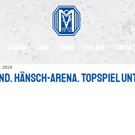
d
Stadion
Fans
Verein
Partner
Kontakt
v. 2024
nd. Hänsch-Arena. Topspiel un