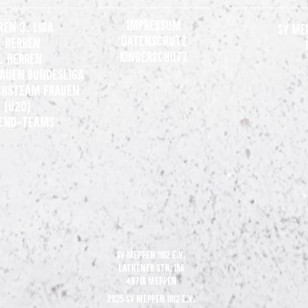
Impressum
ren 3. Liga
SV Me
Datenschutz
. Herren
Kinderschutz
. Herren
rauen
Bundesliga
Gemeinsames Statement der Clubs
+++ u
hsteam Frauen
der 3. Liga
werde
(U20)
verst
end-Teams
SV Meppen 1912 e.V.
Lathener Str. 15A
49716 Meppen
2025 SV Meppen 1912 e.V.