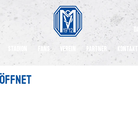
d
Stadion
Fans
Verein
Partner
Kontakt
eöffnet