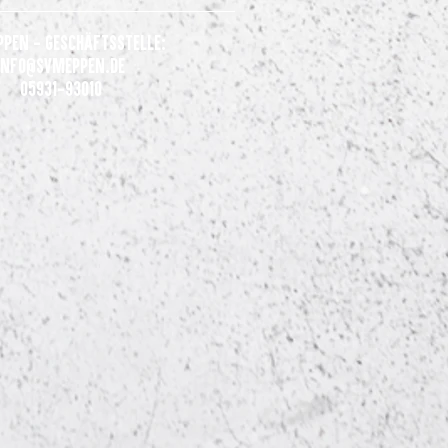
ppen - Geschäftsstelle:
Info@svmeppen.de
05931-93010
pdate +++ Sondertrikots
n für den guten Zweck
eigert