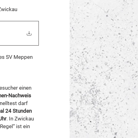
Zwickau 
 des SV Meppen 
esucher einen 
nen-Nachweis
elltest darf 
l 24 Stunden 
Uhr
. In Zwickau 
Regel“ ist ein 