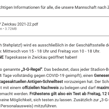
ichtigen Informationen für alle, die unsere Mannschaft nach 
V Zwickau 2021-22
.pdf
en • 3.72MB
h Stehplatz!) wird es ausschließlich in der Geschäftsstelle
: Mittwoch von 15 - 18 Uhr und Freitag von 10 - 18 Uhr. 
NE
 Tageskasse in Zwickau geöffnet haben! 
 so genannte 
„3-G-Regel“
. Das bedeutet, dass jeder Stadion-B
14 Tage vollständig gegen COVID-19 geimpft), einen 
Genese
 tagesaktuellen Antigen-Schnelltest
 vorzuzeigen hat. Der Schn
ist mit einem 
offiziellen Nachweis
 zu belegen und darf 
maxima
emacht werden. 
Frühestens gilt also ein Test ab Freitag, 12 
keine Möglichkeit, sich testen zu lassen. Zusätzlich zur „3-G-
. Personalausweis) mitzuführen. 