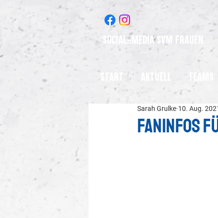
Social-Media SVM Frauen
Start
Aktuell
Teams
Sarah Grulke
10. Aug. 202
Faninfos fü