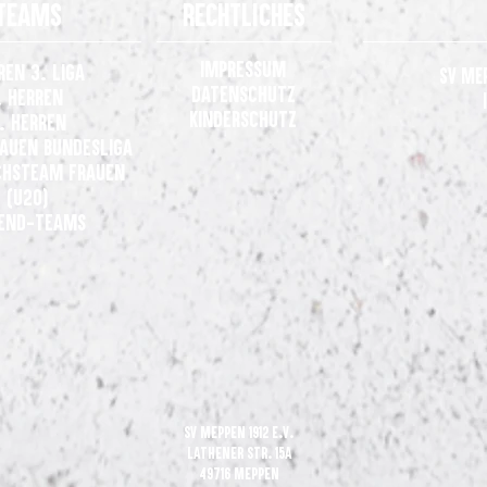
Teams
Rechtliches
Impressum
ren 3. Liga
SV Me
Datenschutz
. Herren
Kinderschutz
. Herren
rauen
Bundesliga
Gelungene Generalprobe: SV
Gemei
hsteam Frauen
Meppen gewinnt 3:0 beim VfL
der 3.
(U20)
Osnabrück
end-Teams
SV Meppen 1912 e.V.
Lathener Str. 15A
49716 Meppen