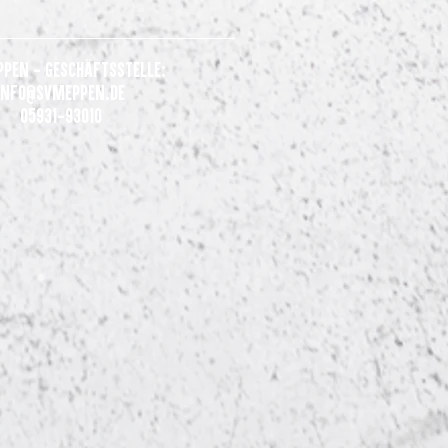
ppen - Geschäftsstelle:
Info@svmeppen.de
05931-93010
nsames Statement der Clubs
 Liga