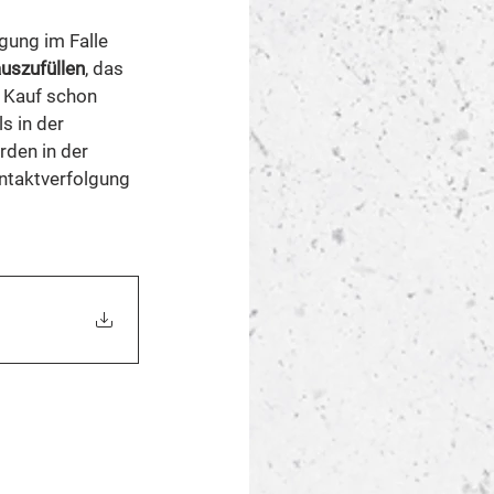
gung im Falle 
uszufüllen
, das 
 Kauf schon 
s in der 
den in der 
ntaktverfolgung 