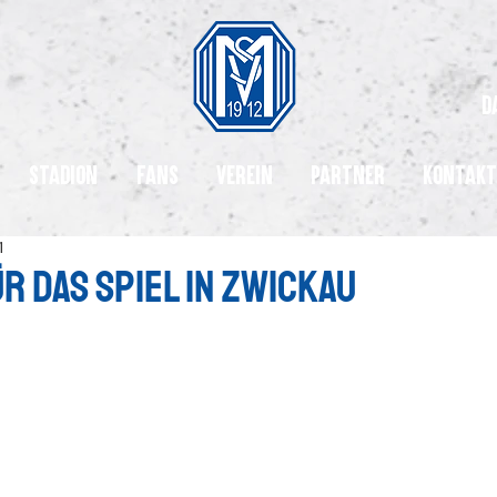
d
Stadion
Fans
Verein
Partner
Kontakt
1
r das spiel in zwickau