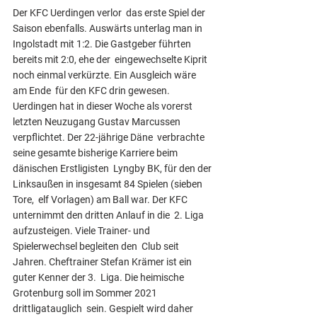
Der KFC Uerdingen verlor  das erste Spiel der 
Saison ebenfalls. Auswärts unterlag man in  
Ingolstadt mit 1:2. Die Gastgeber führten 
bereits mit 2:0, ehe der  eingewechselte Kiprit 
noch einmal verkürzte. Ein Ausgleich wäre 
am Ende  für den KFC drin gewesen. 
Uerdingen hat in dieser Woche als vorerst  
letzten Neuzugang Gustav Marcussen 
verpflichtet. Der 22-jährige Däne  verbrachte 
seine gesamte bisherige Karriere beim 
dänischen Erstligisten  Lyngby BK, für den der 
Linksaußen in insgesamt 84 Spielen (sieben 
Tore,  elf Vorlagen) am Ball war. Der KFC 
unternimmt den dritten Anlauf in die  2. Liga 
aufzusteigen. Viele Trainer- und 
Spielerwechsel begleiten den  Club seit 
Jahren. Cheftrainer Stefan Krämer ist ein 
guter Kenner der 3.  Liga. Die heimische 
Grotenburg soll im Sommer 2021 
drittligatauglich  sein. Gespielt wird daher 