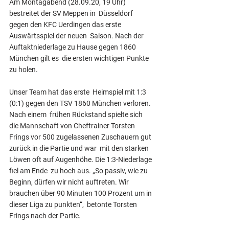
Am Montagabend (28.09.20, 19 Uhr) 
bestreitet der SV Meppen in  Düsseldorf 
gegen den KFC Uerdingen das erste 
Auswärtsspiel der neuen  Saison. Nach der 
Auftaktniederlage zu Hause gegen 1860 
München gilt es  die ersten wichtigen Punkte 
zu holen.
Unser Team hat das erste  Heimspiel mit 1:3 
(0:1) gegen den TSV 1860 München verloren. 
Nach einem  frühen Rückstand spielte sich 
die Mannschaft von Cheftrainer Torsten  
Frings vor 500 zugelassenen Zuschauern gut 
zurück in die Partie und war  mit den starken 
Löwen oft auf Augenhöhe. Die 1:3-Niederlage 
fiel am Ende  zu hoch aus. „So passiv, wie zu 
Beginn, dürfen wir nicht auftreten. Wir  
brauchen über 90 Minuten 100 Prozent um in 
dieser Liga zu punkten“,  betonte Torsten 
Frings nach der Partie.